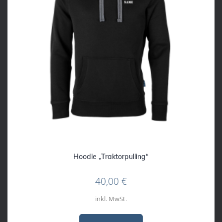
Hoodie „Traktorpulling“
40,00
€
inkl. MwSt.